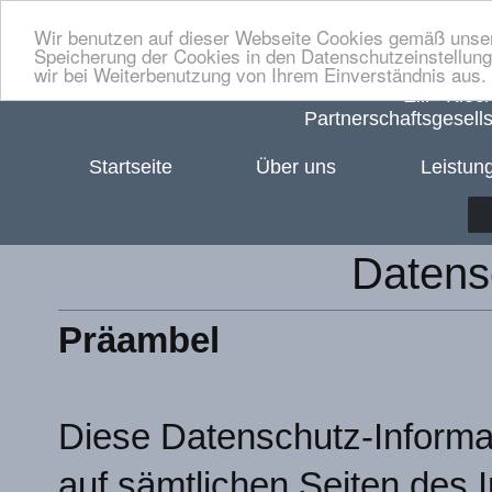
Wir benutzen auf dieser Webseite Cookies gemäß unser
Speicherung der Cookies in den Datenschutzeinstellung
wir bei Weiterbenutzung von Ihrem Einverständnis aus.
Zill ∙ Klo
Partnerschaftsgesell
Startseite
Über uns
Leistun
Datens
Präambel
Diese Datenschutz-Informati
auf sämtlichen Seiten des I