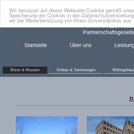
Wir benutzen auf dieser Webseite Cookies gemäß unser
Speicherung der Cookies in den Datenschutzeinstellung
wir bei Weiterbenutzung von Ihrem Einverständnis aus.
Zill ∙ Klo
Partnerschaftsgesell
Startseite
Über uns
Leistun
Büros & Museen
Umbau & Sanierungen
Wohngebäu
B